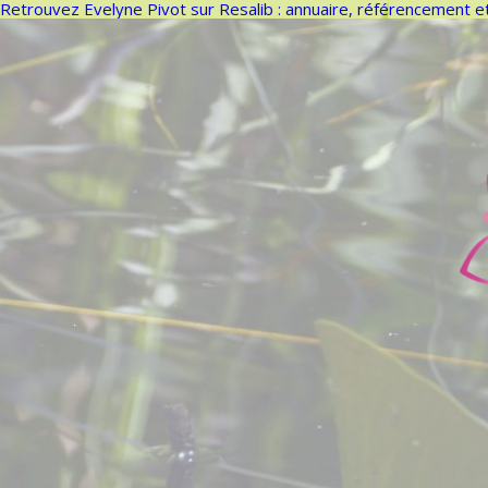
Retrouvez Evelyne Pivot sur Resalib : annuaire, référencement e