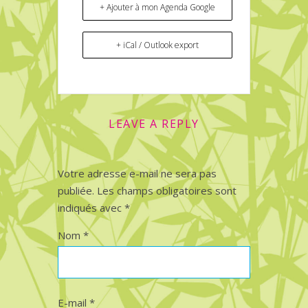
+ Ajouter à mon Agenda Google
+ iCal / Outlook export
LEAVE A REPLY
Votre adresse e-mail ne sera pas
publiée.
Les champs obligatoires sont
indiqués avec
*
Nom
*
E-mail
*